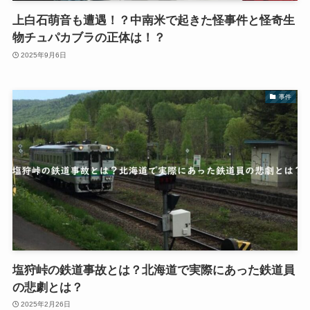
上白石萌音も遭遇！？中南米で起きた怪事件と怪奇生
物チュパカブラの正体は！？
2025年9月6日
事件
塩狩峠の鉄道事故とは？北海道で実際にあった鉄道員
の悲劇とは？
2025年2月26日