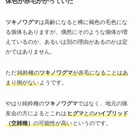
体色が赤毛がかっていた
ツキノワグマ
は高齢になると稀に褐色の毛色にな
る個体もありますが、偶然にそのような個体が増
えているのか、あるいは別の理由があるのかは定
かではありません。
ただ
純粋種の
ツキノワグマ
が赤毛になることはあ
まり例がない
ようです。
やはり純粋種の
ツキノワグマ
ではなく、地元の猟
友会の方によるとこれは
ヒグマ
との
ハイブリッド
（交雑種）
の可能性が高い
というのです。