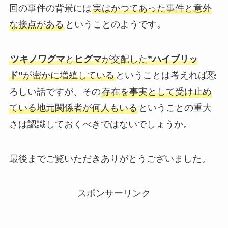
回の事件の背景には
実はかつてあった事件と意外
な接点がある
ということのようです。
ツキノワグマ
と
ヒグマ
が交配した
”ハイブリッ
ド”
が密かに増殖している
ということは考えれば恐
ろしい話ですが、その
存在を事実として受け止め
ている地元関係者が何人もいる
ということの重大
さは認識しておくべきではないでしょうか。
最後までご覧いただきありがとうございました。
スポンサーリンク