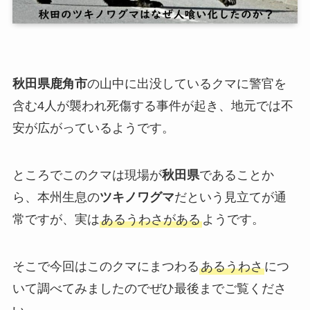
秋田県鹿角市
の山中に出没しているクマに警官を
含む4人が襲われ死傷する事件が起き、地元では不
安が広がっているようです。
ところでこのクマは現場が
秋田県
であることか
ら、本州生息の
ツキノワグマ
だという見立てが通
常ですが、実は
あるうわさがある
ようです。
そこで今回はこのクマにまつわる
あるうわさ
につ
いて調べてみましたのでぜひ最後までご覧くださ