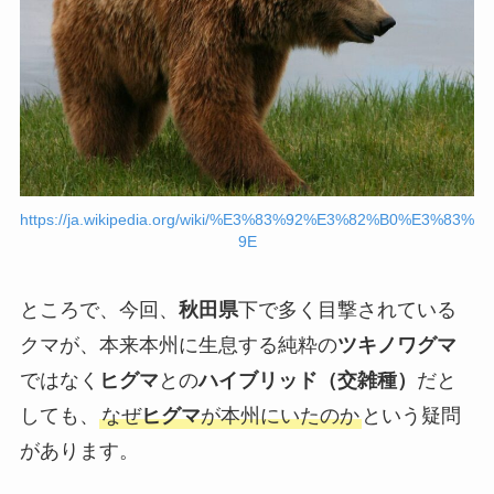
https://ja.wikipedia.org/wiki/%E3%83%92%E3%82%B0%E3%83%
9E
ところで、今回、
秋田県
下で多く目撃されている
クマが、本来本州に生息する純粋の
ツキノワグマ
ではなく
ヒグマ
との
ハイブリッド（交雑種）
だと
しても、
なぜ
ヒグマ
が本州にいたのか
という疑問
があります。