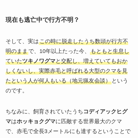
現在も逃亡中で行方不明？
そして、実は
この時に脱走したうち数頭が行方不
明のまま
で、10年以上たった今、
もともと生息し
ていた
ツキノワグマ
と交配し、増えていてもおか
しくないし、実際赤毛と呼ばれる大型のクマを見
たという人が何人もいる（地元猟友会談）
という
のです。
ちなみに、飼育されていたうち
コディアックヒグ
マ
は
ホッキョクグマ
に匹敵する世界最大のクマ
で、赤毛で全長3メートルにも達するということで