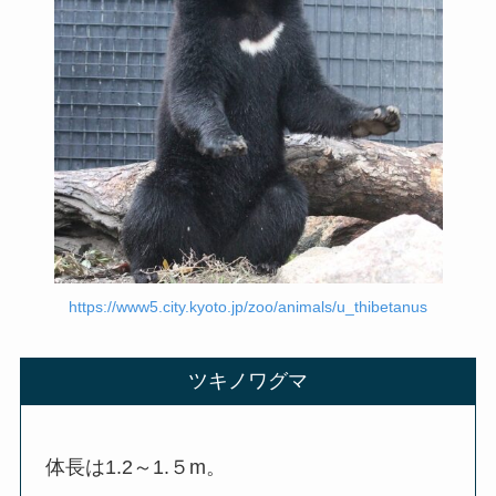
https://www5.city.kyoto.jp/zoo/animals/u_thibetanus
ツキノワグマ
体長は1.2～1.５m。