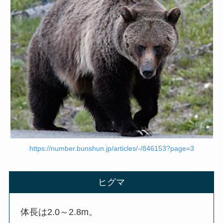
https://number.bunshun.jp/articles/-/846153?page=3
ヒグマ
体長は2.0～2.8m。