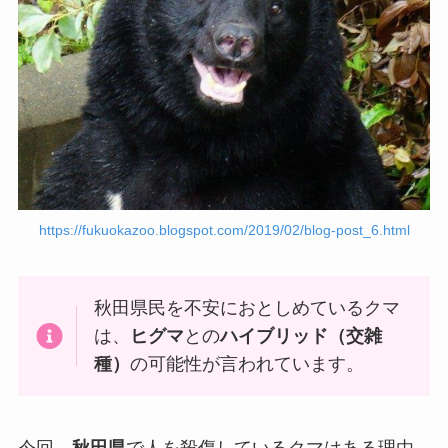
https://fukuokazoo.blogspot.com/2019/02/blog-post_6.html
秋田県民を不安におとしめているクマ
は、
ヒグマ
との
ハイブリッド（交雑
種）
の可能性が言われています。
今回、
秋田県
で人を殺傷しているクマはある理由